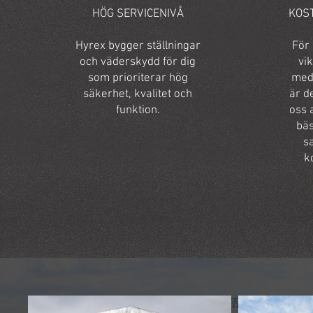
HÖG SERVICENIVÅ
KOS
Hyrex bygger ställningar
För 
och väderskydd för dig
vik
som prioriterar hög
med 
säkerhet, kvalitet och
är de
funktion.
oss a
bäs
s
k