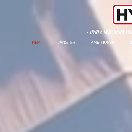
- HYREX INTE BARA LED
HEM
TJÄNSTER
AMBITIONER